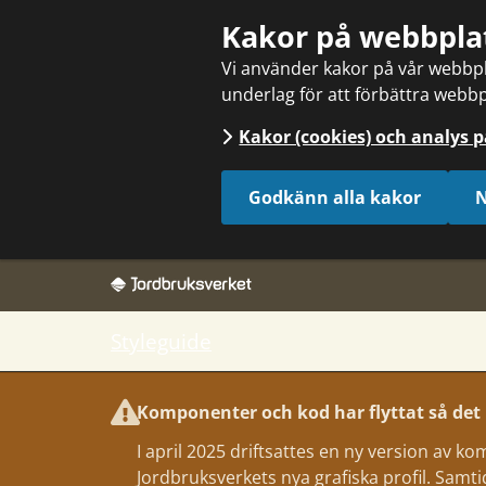
Sök
Kakor på webbpla
Vi använder kakor på vår webbpla
underlag för att förbättra webbp
Kakor (cookies) och analys 
Godkänn alla kakor
N
Styleguide
Komponenter och kod har flyttat så det k
I april 2025 driftsattes en ny version av 
Jordbruksverkets nya grafiska profil. Samtidig