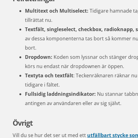
Multitext och Multiselect:
 Tidigare hamnade ta
tillrättat nu.
Textfält, singleselect, checkbox, radioknapp, sö
av dessa komponenterna tas bort så kommer nu t
bort.
Dropdown: 
Koden som lyssnar och stänger drop
körs nu endast när dropdownen är öppen.
Textyta och textfält
: Teckenräknaren räknar nu 
tidigare i fältet.
Fullsidig laddningsindikator:
 Nu stannar tabbni
antingen av användaren eller av sig självt.
Övrigt
Vill du se hur det ser ut med ett 
utfällbart stycke so