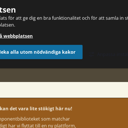
tsen
ts för att ge dig en bra funktionalitet och för att samla in 
latsen.
på webbplatsen
eka alla utom nödvändiga kakor
Anpassa instäl
an det vara lite stökigt här nu!
komponentbiblioteket som matchar
t har vi flyttat till en ny plattform,