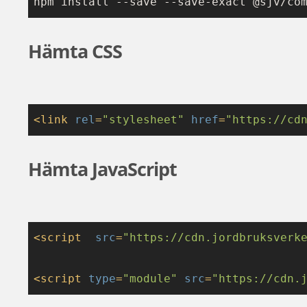
npm install --save --save-exact @sjv/co
Hämta CSS
<
link
rel
=
"stylesheet"
href
=
"https://cd
Hämta JavaScript
<
script
src
=
"https://cdn.jordbruksverk
<
script
type
=
"module"
src
=
"https://cdn.