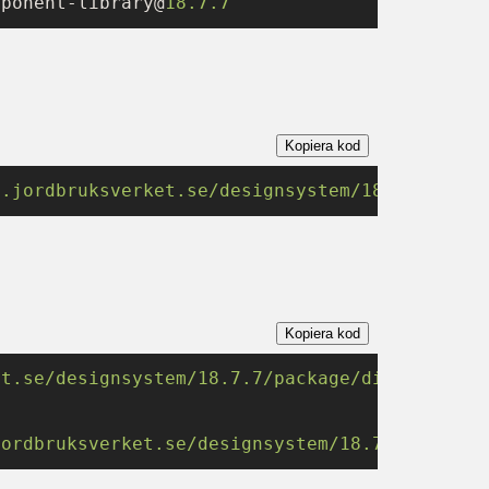
mponent-library@
18.7
.7
Kopiera kod
n.jordbruksverket.se/designsystem/18.7.7/pack
Kopiera kod
et.se/designsystem/18.7.7/package/dist/design
jordbruksverket.se/designsystem/18.7.7/packag