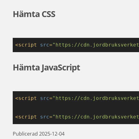
Hämta CSS
<
script
src
=
"https://cdn.jordbruksverke
Hämta JavaScript
<
script
src
=
"https://cdn.jordbruksverke
<
script
src
=
"https://cdn.jordbruksverke
Publicerad 
2025-12-04