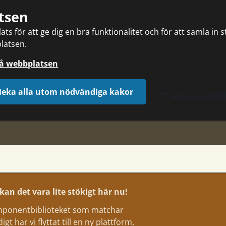
tsen
ts för att ge dig en bra funktionalitet och för att samla in 
latsen.
på webbplatsen
eka alla utom nödvändiga kakor
Anpassa instäl
an det vara lite stökigt här nu!
komponentbiblioteket som matchar
t har vi flyttat till en ny plattform,