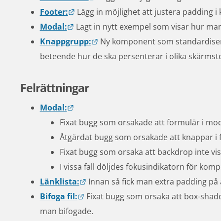
Länk till annan webbplats.
Footer:
 Lägg in möjlighet att justera padding
Länk till annan webbplats.
Modal:
 Lagt in nytt exempel som visar hur ma
Länk till annan webbplats.
Knappgrupp:
 Ny komponent som standardiserar
beteende hur de ska persenterar i olika skärmsto
Felrättningar
Länk till annan webbplats.
Modal:
Fixat bugg som orsakade att formulär i mod
Åtgärdat bugg som orsakade att knappar i f
Fixat bugg som orsaka att backdrop inte visad
I vissa fall döljdes fokusindikatorn för kom
Länk till annan webbplats.
Länklista:
 Innan så fick man extra padding på al
Länk till annan webbplats.
Bifoga fil:
 Fixat bugg som orsaka att box-shadow
man bifogade.