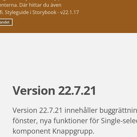
nterna. Där hittar du även
i. Styleguide i Storybook - v22.1.17
andet
Version 22.7.21
Version 22.7.21 innehåller buggrättni
fönster, nya funktioner för Single-sel
komponent Knappgrupp.