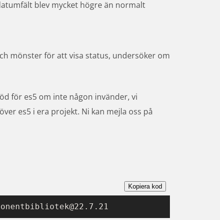
t datumfält blev mycket högre än normalt
h mönster för att visa status, undersöker om 
töd för es5 om inte någon invänder, vi 
uppskattar om ni hör av er till oss om ni verkligen behöver es5 i era projekt. Ni kan mejla oss på 
Kopiera kod
ponentbibliotek@22.7.21