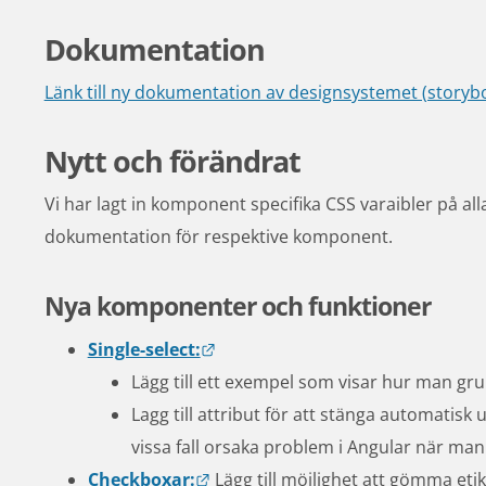
Dokumentation
Länk till ny dokumentation av designsystemet (storyb
Nytt och förändrat
Vi har lagt in komponent specifika CSS varaibler på a
dokumentation för respektive komponent.
Nya komponenter och funktioner
Länk till annan webbplats.
Single-select:
Lägg till ett exempel som visar hur man gru
Lagg till attribut för att stänga automatisk 
vissa fall orsaka problem i Angular när man 
Länk till annan webbplats.
Checkboxar:
 Lägg till möjlighet att gömma et