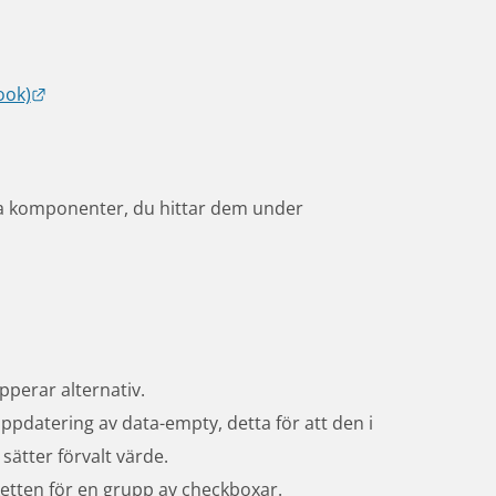
Länk till annan webbplats.
ook)
lla komponenter, du hittar dem under 
pperar alternativ.
uppdatering av data-empty, detta för att den i 
sätter förvalt värde.
iketten för en grupp av checkboxar.