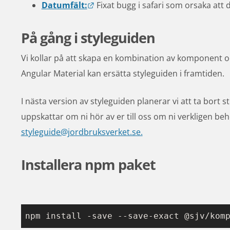
Länk till annan webbplats.
Datumfält:
 Fixat bugg i safari som orsaka at
På gång i styleguiden
Vi kollar på att skapa en kombination av komponent oc
Angular Material kan ersätta styleguiden i framtiden.
I nästa version av styleguiden planerar vi att ta bort s
styleguide@jordbruksverket.se.
Installera npm paket
npm install -save --save-exact @sjv/kom