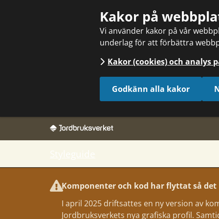
Sök
Kakor på webbpla
Vi använder kakor på vår webbpla
underlag för att förbättra webbp
Kakor (cookies) och analys 
Godkänn alla kakor
N
Styleguide
Komponenter och kod har flyttat så det k
I april 2025 driftsattes en ny version av 
Jordbruksverkets nya grafiska profil. Samtidig