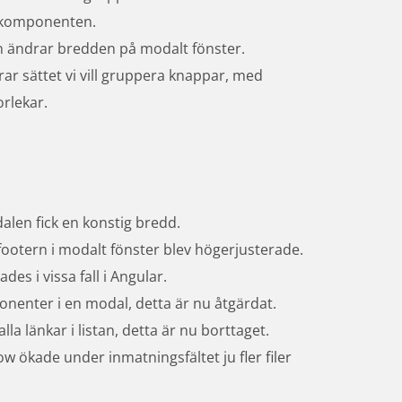
 i komponenten.
n ändrar bredden på modalt fönster.
 sättet vi vill gruppera knappar, med 
rlekar.
alen fick en konstig bredd.
ootern i modalt fönster blev högerjusterade.
es i vissa fall i Angular.
ponenter i en modal, detta är nu åtgärdat.
la länkar i listan, detta är nu borttaget.
 ökade under inmatningsfältet ju fler filer 