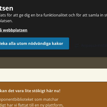
tsen
ts för att ge dig en bra funktionalitet och för att samla in 
latsen.
på webbplatsen
eka alla utom nödvändiga kakor
Anpassa instäl
an det vara lite stökigt här nu!
komponentbiblioteket som matchar
t har vi flyttat till en ny plattform,