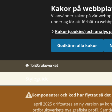
Sök
Kakor på webbpla
Vi använder kakor på vår webbpla
underlag för att förbättra webbp
Kakor (cookies) och analys 
Godkänn alla kakor
N
Styleguide
Komponenter och kod har flyttat så det k
I april 2025 driftsattes en ny version av 
Jordbruksverkets nya grafiska profil. Samtidig