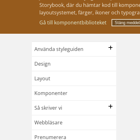
Storybook, där du hämtar kod till kompone
layoutsystemet, färger, ikoner och typograf
Gå till komponentbiblioteket
Stäng meddel
Använda styleguiden
Design
Layout
Komponenter
Så skriver vi
Webbläsare
Prenumerera