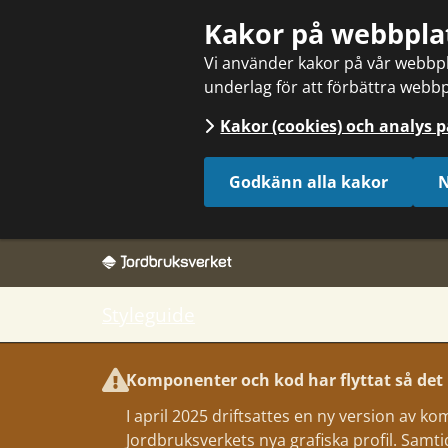
Sök
Kakor på webbpla
Vi använder kakor på vår webbpla
underlag för att förbättra webbp
Kakor (cookies) och analys 
Godkänn alla kakor
N
Styleguide
Komponenter och kod har flyttat så det k
I april 2025 driftsattes en ny version av 
Jordbruksverkets nya grafiska profil. Samtidig