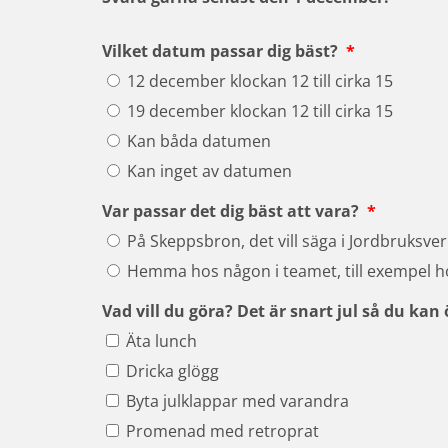
(obligatori
Vilket datum passar dig bäst?
*
Vilket datum passar dig bäst?
12 december klockan 12 till cirka 15
19 december klockan 12 till cirka 15
Kan båda datumen
Kan inget av datumen
(obligato
Var passar det dig bäst att vara?
*
Var passar det dig bäst att vara?
På Skeppsbron, det vill säga i Jordbruksver
Hemma hos någon i teamet, till exempel 
Vad vill du göra? Det är snart jul så du ka
Vad vill du göra? Det är snart jul så du kan ön
Äta lunch
Dricka glögg
Byta julklappar med varandra
Promenad med retroprat