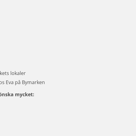
sk)
risk)
kets lokaler
hos Eva på Bymarken
n önska mycket:
ska mycket: