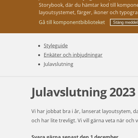
Storybook, där du hämtar kod till kompone
layoutsystemet, färger, ikoner och typograf
Gå till komponentbiblioteket
Stäng meddel
Styleguide
Enkäter och inbjudningar
Julavslutning
Julavslutning 2023
Vi har jobbat bra i år, lanserat layoutsytem, da
och har lite trevligt. Vi vill gärna veta när oc
Svara gärna senast den 1 december.