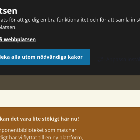
tsen
ts för att ge dig en bra funktionalitet och för att samla in 
latsen.
på webbplatsen
eka alla utom nödvändiga kakor
Anpassa instäl
an det vara lite stökigt här nu!
komponentbiblioteket som matchar
t har vi flyttat till en ny plattform,