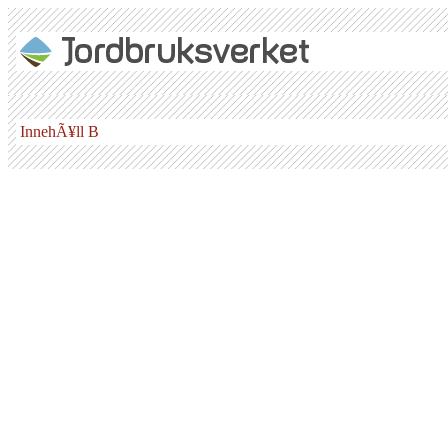
InnehÃ¥ll B